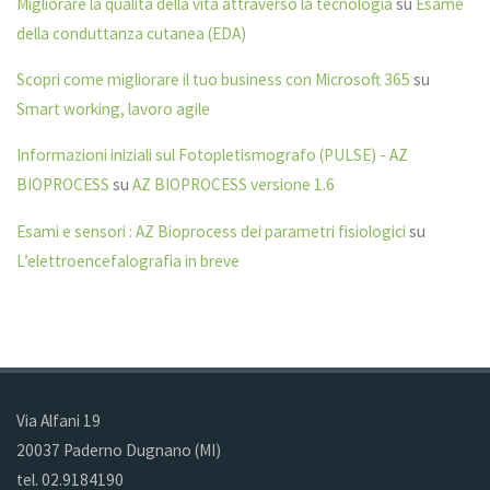
Migliorare la qualità della vita attraverso la tecnologia
su
Esame
della conduttanza cutanea (EDA)
Scopri come migliorare il tuo business con Microsoft 365
su
Smart working, lavoro agile
Informazioni iniziali sul Fotopletismografo (PULSE) - AZ
BIOPROCESS
su
AZ BIOPROCESS versione 1.6
Esami e sensori : AZ Bioprocess dei parametri fisiologici
su
L’elettroencefalografia in breve
Via Alfani 19
20037 Paderno Dugnano (MI)
tel. 02.9184190