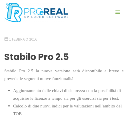
Skip
ProeReal:
to
Consulenza
content
Stabilo Pro 2.5
e sviluppo
HOME
software
STABILO PRO
STABILO PRO 2.5
- PROGETTA E
1 FEBBRAIO 2016
REALIZZA -
ANALISI,
PROGETTAZIONE,
REALIZZAZIONE,
Stabilo Pro 2.5
GESTIONE
Stabilo Pro 2.5 la nuova versione
sarà disponibile a breve
e
prevede le seguenti nuove funzionalità:
Aggiornamento delle chiavi di sicurezza con la possibilità di
acquisire le licenze a tempo sia per gli esercizi sia per i test.
Calcolo di due nuovi indici per le valutazioni nell’ambito del
TOB