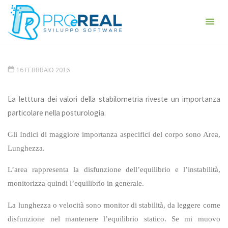
Skip
ProeReal:
to
Consulenza
Lettura dei principali valori della
content
e sviluppo
stabilometria
software
HOME
STABILO PRO
LETTURA DEI PRINCIPALI VALORI DELLA
- PROGETTA E
STABILOMETRIA
16 FEBBRAIO 2016
REALIZZA -
ANALISI,
PROGETTAZIONE,
REALIZZAZIONE,
La letttura dei valori della stabilometria riveste un importanza
GESTIONE
particolare nella posturologia.
Gli Indici di maggiore importanza aspecifici del corpo sono Area,
Lunghezza.
L’area rappresenta la disfunzione dell’equilibrio e l’instabilità,
monitorizza quindi l’equilibrio in generale.
La lunghezza o velocità sono monitor di stabilità, da leggere come
disfunzione nel mantenere l’equilibrio statico. Se mi muovo