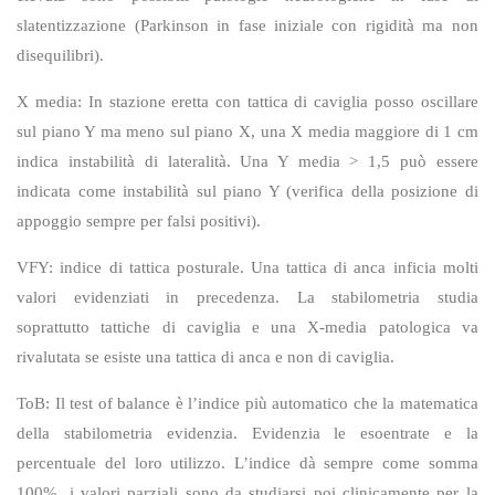
slatentizzazione (Parkinson in fase iniziale con rigidità ma non
disequilibri).
X media: In stazione eretta con tattica di caviglia posso oscillare
sul piano Y ma meno sul piano X, una X media maggiore di 1 cm
indica instabilità di lateralità. Una Y media > 1,5 può essere
indicata come instabilità sul piano Y (verifica della posizione di
appoggio sempre per falsi positivi).
VFY: indice di tattica posturale. Una tattica di anca inficia molti
valori evidenziati in precedenza. La stabilometria studia
soprattutto tattiche di caviglia e una X-media patologica va
rivalutata se esiste una tattica di anca e non di caviglia.
ToB: Il test of balance è l’indice più automatico che la matematica
della stabilometria evidenzia. Evidenzia le esoentrate e la
percentuale del loro utilizzo. L’indice dà sempre come somma
100%, i valori parziali sono da studiarsi poi clinicamente per la