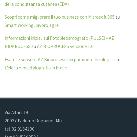
della conduttanza cutanea (EDA)
Scopri come migliorare il tuo business con Microsoft 365
su
Smart working, lavoro agile
Informazioni iniziali sul Fotopletismografo (PULSE) - AZ
BIOPROCESS
su
AZ BIOPROCESS versione 1.6
Esami e sensori : AZ Bioprocess dei parametri fisiologici
su
L’elettroencefalografia in breve
Via Alfani 19
20037 Paderno Dugnano (MI)
tel. 02.9184190