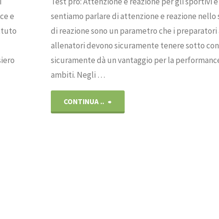
i
Test pro: Attenzione e reazione per gli sportivi 
ce e
sentiamo parlare di attenzione e reazione nello 
ttuto
di reazione sono un parametro che i preparatori 
allenatori devono sicuramente tenere sotto cont
siero
sicuramente dà un vantaggio per la performance 
ambiti. Negli …
"Test
CONTINUA ..
pro:
Attenzione
e
reazione
per