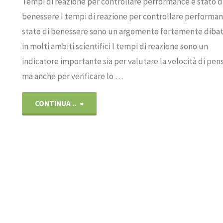
Tempi di reazione per controllare performance e stato d
benessere I tempi di reazione per controllare performan
stato di benessere sono un argomento fortemente diba
in molti ambiti scientifici I tempi di reazione sono un
indicatore importante sia per valutare la velocità di pen
ma anche per verificare lo …
"Tempi
CONTINUA ..
di
reazione
per
controllare
performance