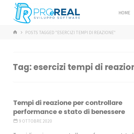
Skip
to
HOME
ProeReal:
content
Consulenza
HOME
POSTS TAGGED "ESERCIZI TEMPI DI REAZIONE"
e sviluppo
software
- PROGETTA E
REALIZZA -
ANALISI,
Tag:
esercizi tempi di reazio
PROGETTAZIONE,
REALIZZAZIONE,
GESTIONE
Tempi di reazione per controllare
performance e stato di benessere
9 OTTOBRE 2020