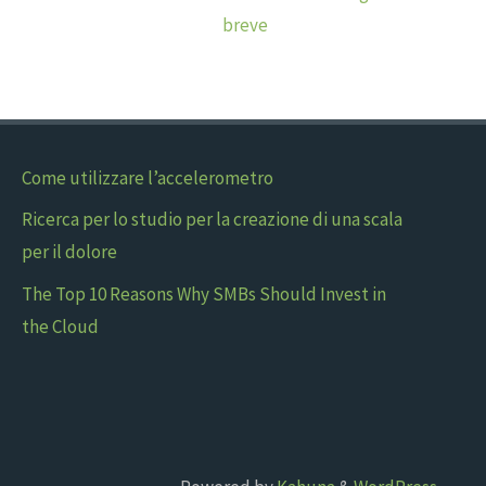
breve
Come utilizzare l’accelerometro
Ricerca per lo studio per la creazione di una scala
per il dolore
The Top 10 Reasons Why SMBs Should Invest in
the Cloud