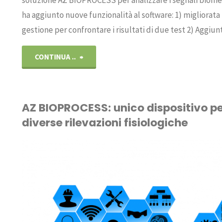
soluzione AZ BIOPROCESS per analizzare i segnali biomet
ha aggiunto nuove funzionalità al software: 1) migliorata 
gestione per confrontare i risultati di due test 2) Aggiu
"AZ
CONTINUA ..
BIOPROCESS
1.6.3
AZ BIOPROCESS: unico dispositivo p
diverse rilevazioni fisiologiche
Nuove
funzionalità"