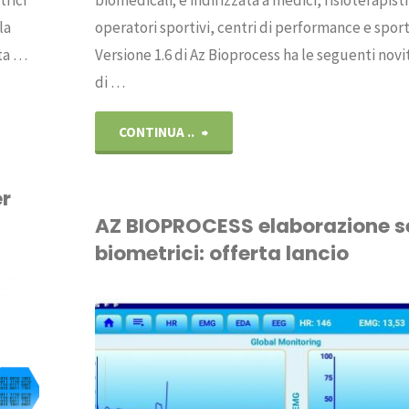
rici
biomedicali; è indirizzata a medici, fisioterapisti
la
operatori sportivi, centri di performance e sporti
nta …
Versione 1.6 di Az Bioprocess ha le seguenti novi
di …
"AZ
CONTINUA ..
BIOPROCESS
er
versione
AZ BIOPROCESS elaborazione s
biometrici: offerta lancio
1.6"