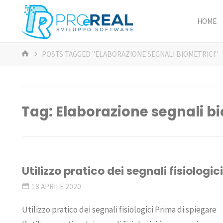
Skip
to
HOME
ProeReal:
content
Consulenza
HOME
POSTS TAGGED "ELABORAZIONE SEGNALI BIOMETRICI"
e sviluppo
software
- PROGETTA E
REALIZZA -
ANALISI,
Tag:
Elaborazione segnali bi
PROGETTAZIONE,
REALIZZAZIONE,
GESTIONE
Utilizzo pratico dei segnali fisiologic
18 APRILE 2020
Utilizzo pratico dei segnali fisiologici Prima di spiegare