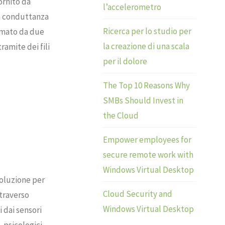
ornito da
l’accelerometro
la conduttanza
Ricerca per lo studio per
ormato da due
la creazione di una scala
tramite dei fili
per il dolore
The Top 10 Reasons Why
SMBs Should Invest in
the Cloud
Empower employees for
secure remote work with
Windows Virtual Desktop
soluzione per
Cloud Security and
ttraverso
Windows Virtual Desktop
 dai sensori