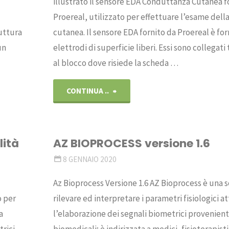
illustrato il sensore EDA Conduttanza Cutanea f
Proereal, utilizzato per effettuare l’esame del
uttura
cutanea. Il sensore EDA fornito da Proereal è f
un
elettrodi di superficie liberi. Essi sono collegati 
al blocco dove risiede la scheda …
"Sensore
CONTINUA ..
EDA
Conduttanza
lità
AZ BIOPROCESS versione 1.6
8 GENNAIO 2020
Cutanea"
Az Bioprocess Versione 1.6 AZ Bioprocess è una 
o per
rilevare ed interpretare i parametri fisiologici a
a
l’elaborazione dei segnali biometrici provenienti