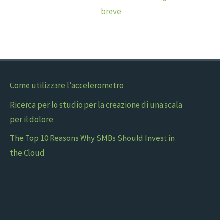
breve
Come utilizzare l’accelerometro
Ricerca per lo studio per la creazione di una scala
per il dolore
The Top 10 Reasons Why SMBs Should Invest in
the Cloud