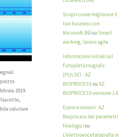
cutanea (EDA)
Scopri come migliorare il
tuo business con
Microsoft 365
su
Smart
working, lavoro agile
Informazioni iniziali sul
Fotopletismografo
egnali
(PULSE) - AZ
 prezzo
BIOPROCESS
su
AZ
ebbraio 2019.
BIOPROCESS versione 1.6
 fascette,
Esami e sensori : AZ
bile valutare
Bioprocess dei parametri
fisiologici
su
L’elettroencefalografia in