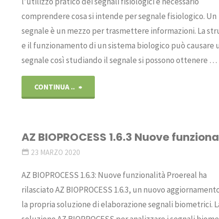
l’utilizzo pratico dei segnali fisiologici è necessario
comprendere cosa si intende per segnale fisiologico. Un
segnale è un mezzo per trasmettere informazioni. La str
e il funzionamento di un sistema biologico può causare 
segnale così studiando il segnale si possono ottenere …
"Utilizzo
CONTINUA ..
pratico
dei
AZ BIOPROCESS 1.6.3 Nuove funziona
23 MARZO 2020
segnali
AZ BIOPROCESS 1.6.3: Nuove funzionalità Proereal ha
fisiologici"
rilasciato AZ BIOPROCESS 1.6.3, un nuovo aggiornament
la propria soluzione di elaborazione segnali biometrici. L