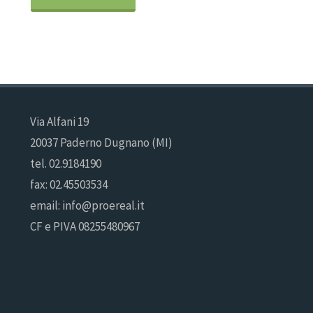
BIOPROCESS:
unico
dispositivo
Via Alfani 19
per
20037 Paderno Dugnano (MI)
diverse
tel. 02.9184190
fax: 02.45503534
rilevazioni
email: info@proereal.it
fisiologiche"
CF e PIVA 08255480967