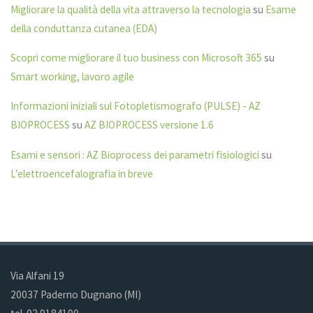
Migliorare la qualità della vita attraverso la tecnologia
su
Esame
della conduttanza cutanea (EDA)
Scopri come migliorare il tuo business con Microsoft 365
su
Smart working, lavoro agile
Informazioni iniziali sul Fotopletismografo (PULSE) - AZ
BIOPROCESS
su
AZ BIOPROCESS versione 1.6
Esami e sensori : AZ Bioprocess dei parametri fisiologici
su
L’elettroencefalografia in breve
Via Alfani 19
20037 Paderno Dugnano (MI)