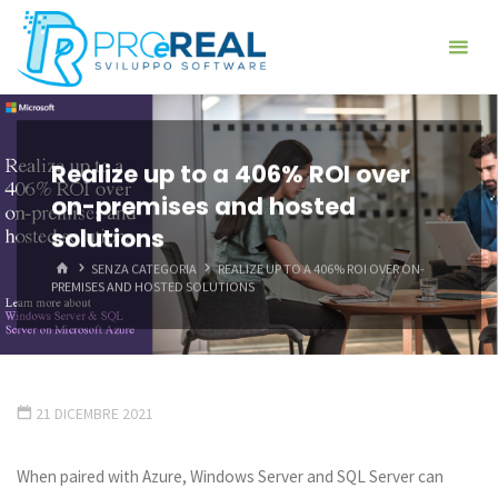
Skip
ProeReal:
to
Consulenza
content
e sviluppo
software
- PROGETTA E
REALIZZA -
Realize up to a 406% ROI over
ANALISI,
PROGETTAZIONE,
on-premises and hosted
REALIZZAZIONE,
GESTIONE
solutions
HOME
SENZA CATEGORIA
REALIZE UP TO A 406% ROI OVER ON-
PREMISES AND HOSTED SOLUTIONS
21 DICEMBRE 2021
When paired with Azure, Windows Server and SQL Server can