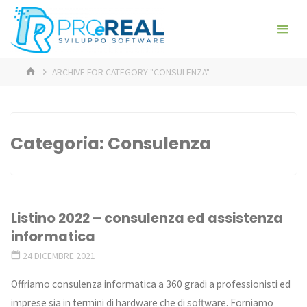
Skip
ProeReal:
to
Consulenza
content
e sviluppo
HOME
software
ARCHIVE FOR CATEGORY "CONSULENZA"
- PROGETTA E
REALIZZA -
ANALISI,
PROGETTAZIONE,
REALIZZAZIONE,
GESTIONE
Categoria:
Consulenza
Listino 2022 – consulenza ed assistenza
informatica
24 DICEMBRE 2021
Offriamo consulenza informatica a 360 gradi a professionisti ed
imprese sia in termini di hardware che di software. Forniamo