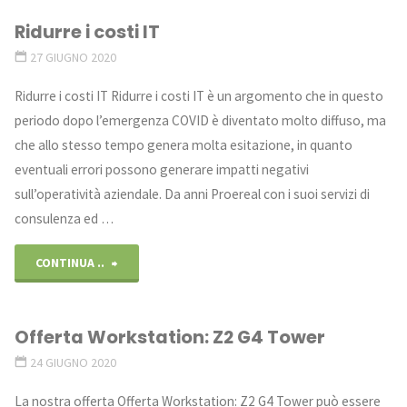
Ridurre i costi IT
Microsoft
27 GIUGNO 2020
365:
Ridurre i costi IT Ridurre i costi IT è un argomento che in questo
a
periodo dopo l’emergenza COVID è diventato molto diffuso, ma
che allo stesso tempo genera molta esitazione, in quanto
luglio
eventuali errori possono generare impatti negativi
sconto
sull’operatività aziendale. Da anni Proereal con i suoi servizi di
consulenza ed …
del
"Ridurre
20%"
CONTINUA ..
i
Offerta Workstation: Z2 G4 Tower
costi
24 GIUGNO 2020
IT"
La nostra offerta Offerta Workstation: Z2 G4 Tower può essere