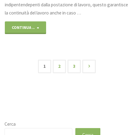
indipentendepenti dalla postazione di lavoro, questo garantisce
la continuità del lavoro anche in caso …
"Archivio
CONTINUA ..
locale"
1
2
3
Paginazione
degli
articoli
Cerca
Cerca