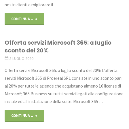
nostri clienti a migliorare il …
"Migliora
CONTINUA ..
la
Offerta servizi Microsoft 365: a luglio
tua
sconto del 20%
produttività
5 LUGLIO 2020
con
Offerta servizi Microsoft 365: a luglio sconto del 20% L’offerta
servizi Microsoft 365 di Proereal SRL consiste in uno sconto pari
i
al 20% per tutte le aziende che acquistano almeno 10 licenze di
nostri
Microsoft 365 Business su tutti i servizi legati alla configurazione
iniziale ed all’installazione della suite. Microsoft 365 …
servizi
"Offerta
informatici"
CONTINUA ..
servizi