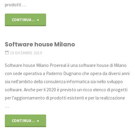
prodotti …
"Proereal
CONTINUA ..
con
Software house Milano
Microsoft
18 DICEMBRE 2019
per
Software house Milano Proereal è una software house di Milano
migliorare
con sede operativa a Paderno Dugnano che opera da diversi anni
sia nell’ambito della consulenza informatica sia nello sviluppo
il
software. Anche per il 2020 è previsto un ricco elenco di progetti
business
per l’aggiornamento di prodotti esistenti e per la realizzazione
…
dei
"Software
clienti"
CONTINUA ..
house