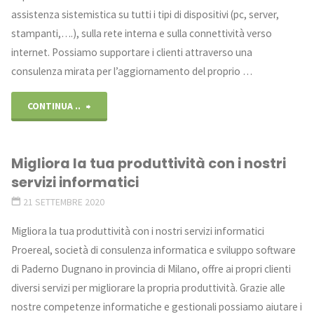
assistenza sistemistica su tutti i tipi di dispositivi (pc, server,
stampanti,….), sulla rete interna e sulla connettività verso
internet. Possiamo supportare i clienti attraverso una
consulenza mirata per l’aggiornamento del proprio …
"Listino
CONTINUA ..
2022
Migliora la tua produttività con i nostri
–
servizi informatici
consulenza
21 SETTEMBRE 2020
ed
Migliora la tua produttività con i nostri servizi informatici
Proereal, società di consulenza informatica e sviluppo software
assistenza
di Paderno Dugnano in provincia di Milano, offre ai propri clienti
informatica"
diversi servizi per migliorare la propria produttività. Grazie alle
nostre competenze informatiche e gestionali possiamo aiutare i