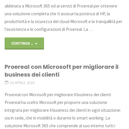
abbinata a Microsoft 365 ed ai servizi di Proereal per ottenere
una soluzione completa che ti assicuri la potenza di HP, la
produttività e la sicurezza del cloud Microsoft e la tranquillità per
l’assistenza e le configurazioni di Proereal. La …
"Offerta
CONTINUA ..
Workstation:
Proereal con Microsoft per migliorare il
Z2
business dei clienti
G4
26 APRILE 2020
Tower"
Proereal con Microsoft per migliorare il business dei clienti
Proereal ha scelto Microsoft per proporre una soluzione
integrata per migliorare il business dei clienti in ogni situazione:
sia in sede, che in mobilità o durante lo smart working. La
soluzione Microsoft 365 che comprende al suo interno tutti i