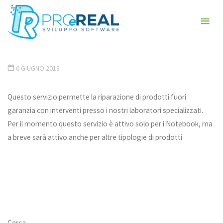
Skip
ProeReal:
to
Consulenza
ProeReal servizi: riparazione in
content
e sviluppo
laboratorio
software
HOME
PROEREAL SRL
PROEREAL SERVIZI: RIPARAZIONE IN
- PROGETTA E
LABORATORIO
6 GIUGNO 2013
REALIZZA -
ANALISI,
PROGETTAZIONE,
REALIZZAZIONE,
Questo servizio permette la riparazione di prodotti fuori
GESTIONE
garanzia con interventi presso i nostri laboratori specializzati.
Per il momento questo servizio è attivo solo per i Notebook, ma
a breve sarà attivo anche per altre tipologie di prodotti
Cerca