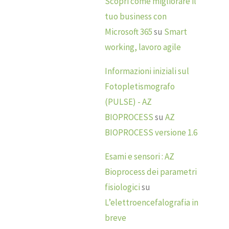
Scopri come migliorare il
tuo business con
Microsoft 365
su
Smart
working, lavoro agile
Informazioni iniziali sul
Fotopletismografo
(PULSE) - AZ
BIOPROCESS
su
AZ
BIOPROCESS versione 1.6
Esami e sensori : AZ
Bioprocess dei parametri
fisiologici
su
L’elettroencefalografia in
breve