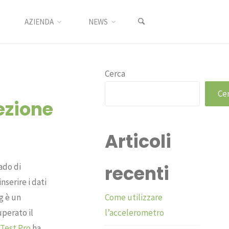
AZIENDA
NEWS
la
HOME
PROEREAL SRL
FACILITARE IL PREPARATORE A USARE LA
SCALA DI PERCEZIONE DELLA FATICA
Cerca
Ce
cezione
Articoli
ado di
recenti
serire i dati
rg è un
Come utilizzare
uperato il
l’accelerometro
Test Pro
ha