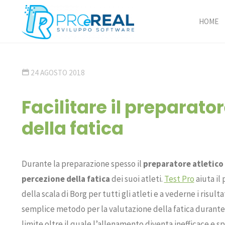
Skip
to
HOME
ProeReal:
Facilitare il preparatore a
content
Consulenza
fatica
e sviluppo
24 AGOSTO 2018
software
- PROGETTA E
REALIZZA -
Facilitare il preparato
ANALISI,
PROGETTAZIONE,
della fatica
REALIZZAZIONE,
GESTIONE
Durante la preparazione spesso il
preparatore atletico
percezione della fatica
dei suoi atleti.
Test Pro
aiuta il
della scala di Borg per tutti gli atleti e a vederne i risulta
semplice metodo per la valutazione della fatica durante l
limite oltre il quale l’allenamento diventa inefficace e sp