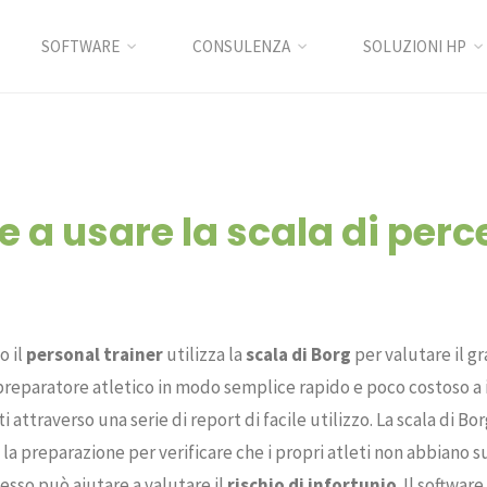
SOFTWARE
CONSULENZA
SOLUZIONI HP
 usare la scala di percezione del
re a usare la scala di per
o il
personal trainer
utilizza la
scala di Borg
per valutare il gr
 preparatore atletico in modo semplice rapido e poco costoso a in
ti attraverso una serie di report di facile utilizzo. La scala di Bo
a preparazione per verificare che i propri atleti non abbiano s
esso può aiutare a valutare il
rischio di infortunio
. Il software